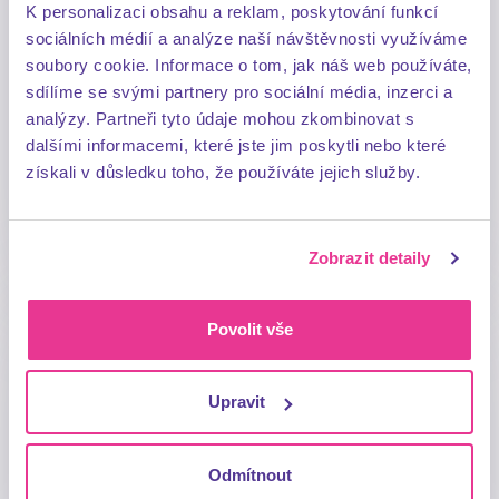
mezi nejrychlejší způsoby, jak pomocí
K personalizaci obsahu a reklam, poskytování funkcí
sociálních médií a analýze naší návštěvnosti využíváme
moderní PR komunikace generovat velký
soubory cookie. Informace o tom, jak náš web používáte,
zásah a budovat značku. Přitom se
sdílíme se svými partnery pro sociální média, inzerci a
nejedná o žádnou převratnou novinku.
analýzy. Partneři tyto údaje mohou zkombinovat s
dalšími informacemi, které jste jim poskytli nebo které
získali v důsledku toho, že používáte jejich služby.
Celý článek
Zobrazit detaily
Povolit vše
Upravit
Odmítnout