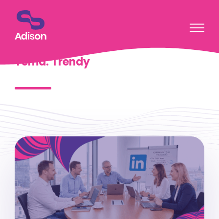
Přeskočit na obsah
Blog
Téma: Trendy