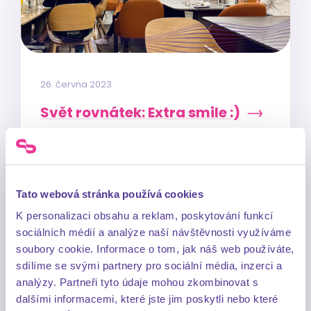
26. června 2023
Svět rovnátek: Extra smile :)
Případová studie: Zakladatelé Světa
rovnátek nastavili jasnou mantru – jít ve
vztahu s klientem vždy „extra mile“, aby
Tato webová stránka používá cookies
v jeho tváři pokaždé vykouzlili „extra
K personalizaci obsahu a reklam, poskytování funkcí
smile“. Přečtěte si, jak jsme tento přístup
sociálních médií a analýze naší návštěvnosti využíváme
soubory cookie. Informace o tom, jak náš web používáte,
posílili a jak jsme se celkově popasovali se
sdílíme se svými partnery pro sociální média, inzerci a
zlepšením interní komunikace ve Světě
analýzy. Partneři tyto údaje mohou zkombinovat s
rovnátek. Protože i o tomhle je moderní
dalšími informacemi, které jste jim poskytli nebo které
PR.