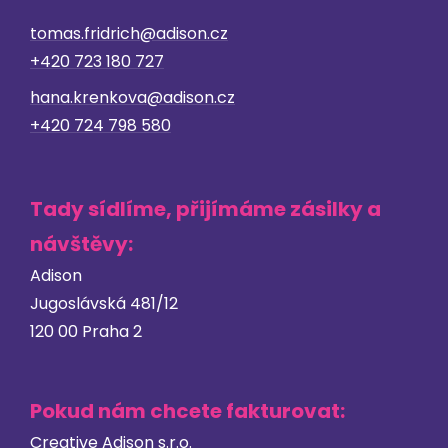
tomas.fridrich@adison.cz
+420 723 180 727
hana.krenkova@adison.cz
+420 ‭724 798 580
Tady sídlíme, přijímáme zásilky a
návštěvy:
Adison
Jugoslávská 481/12
120 00 Praha 2
Pokud nám chcete fakturovat:
Creative Adison s.r.o.