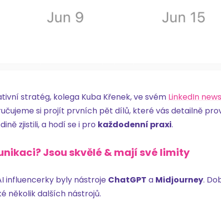
tivní stratég, kolega Kuba Křenek, ve svém
LinkedIn news
čujeme si projít prvních pět dílů, které vás detailně prov
 zjistili, a hodí se i pro
každodenní praxi
.
nikaci? Jsou skvělé & mají své limity
 influencerky byly nástroje
ChatGPT
a
Midjourney
. Do
ké několik dalších nástrojů.