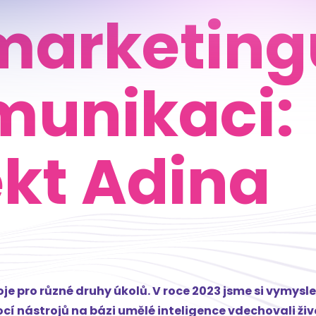
 marketing
munikaci:
ekt Adina
 pro různé druhy úkolů. V roce 2023 jsme si vymysleli
nástrojů na bázi umělé inteligence vdechovali život,