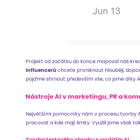
Projekt od začátku do konce mapoval náš krea
influencerů
chcete proniknout hlouběji, doporu
pojďme shrnout především vše, co jsme díky Adině
Nástroje AI v marketingu, PR a komu
Největšími pomocníky nám v procesu tvorby AI
pracovat a kde mají limity. Využili jsme však ta
Tvorba textového obsahu s využitím AI