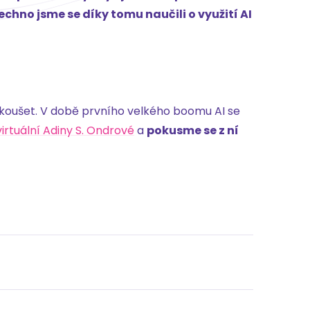
chno jsme se díky tomu naučili o využití AI
koušet. V době prvního velkého boomu AI se
irtuální Adiny S. Ondrové
a
pokusme se z ní