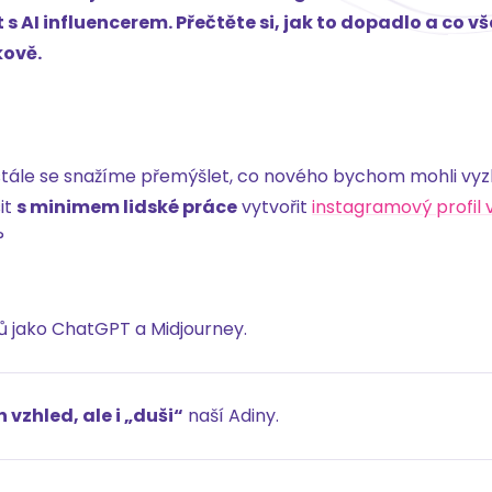
AI influencerem. Přečtěte si, jak to dopadlo a co vše
kově.
stále se snažíme přemýšlet, co nového bychom mohli vyz
it
s minimem lidské práce
vytvořit
instagramový profil v
?
ů jako ChatGPT a Midjourney.
 vzhled, ale i „duši“
naší Adiny.