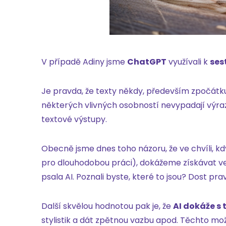
V případě Adiny jsme
ChatGPT
využívali k
ses
Je pravda, že texty někdy, především zpočátk
některých vlivných osobností nevypadají výraz
textové výstupy.
Obecně jsme dnes toho názoru, že ve chvíli, k
pro dlouhodobou práci), dokážeme získávat v
psala AI. Poznali byste, které to jsou? Dost p
Další skvělou hodnotou pak je, že
AI dokáže s
stylistik a dát zpětnou vazbu apod. Těchto mo