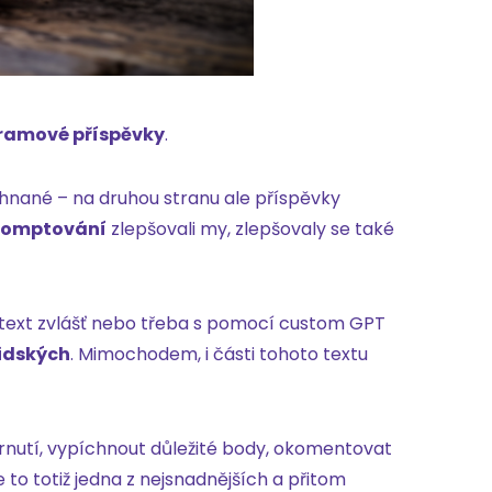
agramové příspěvky
.
hnané – na druhou stranu ale příspěvky
romptování
zlepšovali my, zlepšovaly se také
text zvlášť nebo třeba s pomocí custom GPT
lidských
. Mimochodem, i části tohoto textu
t shrnutí, vypíchnout důležité body, okomentovat
to totiž jedna z nejsnadnějších a přitom