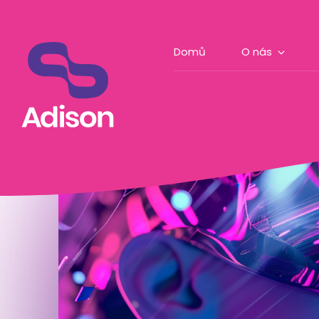
Přeskočit na obsah
Zpět na výpis článků
Domů
O nás