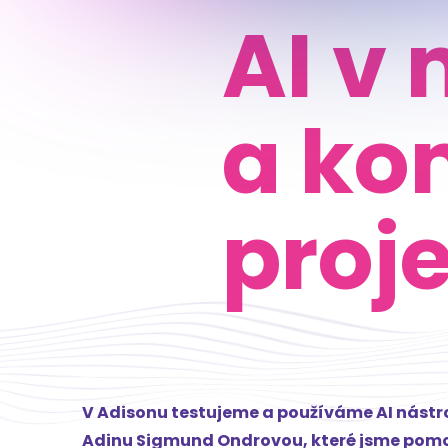
AI v
a ko
proj
V Adisonu testujeme a používáme AI nástroje
Adinu Sigmund Ondrovou, které jsme pomocí 