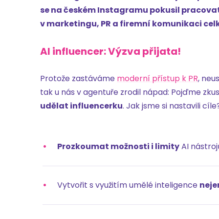
se na českém Instagramu pokusil pracovat s 
v marketingu, PR a firemní komunikaci cel
AI influencer: Výzva přijata!
Protože zastáváme
moderní přístup k PR
, neu
tak u nás v agentuře zrodil nápad: Pojďme zkus
udělat influencerku
. Jak jsme si nastavili cíle
Prozkoumat možnosti i limity
AI nástroj
Vytvořit s využitím umělé inteligence
nejen