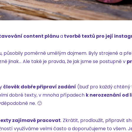
tavování content plánu
a
tvorbě textů pro její inst
u, působily poměrně umělým dojmem. Byly strojené a pře
ně jinak… Ale také je pravda, že jak jsme se postupně v
p
dy
člověk dobře připraví zadání
(buď pro každý chtěný 
elmi dobré texty, v mnoha případech
k nerozeznání od 
ravděpodobně ne. 🙂
 texty zajímavě pracovat
. Zkrátit, prodloužit, připravi
žností využíváme velmi často a doporučujeme to všem. Je 