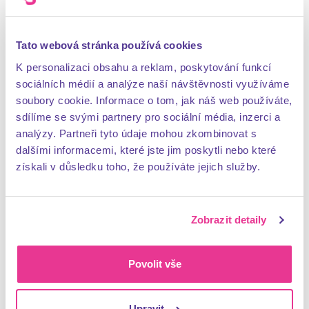
Prostor pro rozvoj dostáváme jak
Tato webová stránka používá cookies
interně, tak externě
K personalizaci obsahu a reklam, poskytování funkcí
sociálních médií a analýze naší návštěvnosti využíváme
Adison nám přispívá 21 – 90 %
z ceny
soubory cookie. Informace o tom, jak náš web používáte,
vzdělávací aktivity. Záleží, jak moc je relevantní
sdílíme se svými partnery pro sociální média, inzerci a
naší práci.
analýzy. Partneři tyto údaje mohou zkombinovat s
dalšími informacemi, které jste jim poskytli nebo které
získali v důsledku toho, že používáte jejich služby.
Můžeme se zapojit do
interního mentoringu
–
jako mentorové dostaneme příspěvek 1000 Kč
měsíčně, jako mentee zas dostaneme cca 2
Zobrazit detaily
hodiny času seniornějšího kolegy měsíčně.
Povolit vše
A když budeme chtít
dobrovolničit
, máme na to
od Adisonu až 3 dny ročně.
Upravit