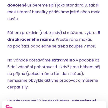
dovolené
už bereme spíš jako standard. A tak si
mezi firemní benefity přidáváme ještě něco málo
navíc:
Během prázdnin (nebo jindy) si můžeme vybrat
5
dní zkráceného režimu
. Prostě ráno makáš
na počítači, odpoledne se třeba koupeš v moři.
Na Vánoce dostáváme
extra volno
v podobě až
5 dní vánoční pohotovosti. I když jsme během něj
na příjmu (pokud máme ten den službu),
nemusíme obvykle aktivně pracovat a můžeme
čerpat síly.
Po odpracování 2 let dostáváme
jednorázové
extra volno
5 dní na restart.