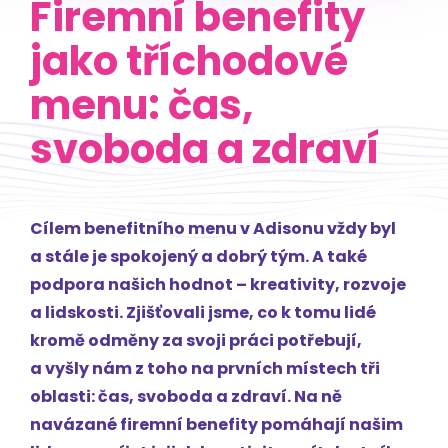
Firemní benefity
jako tříchodové
menu: čas,
svoboda a zdraví
Cílem benefitního menu v Adisonu vždy byl
a stále je spokojený a dobrý tým. A také
podpora našich hodnot – kreativity, rozvoje
a lidskosti. Zjišťovali jsme, co k tomu lidé
kromě odměny za svoji práci potřebují,
a vyšly nám z toho na prvních místech tři
oblasti: čas, svoboda a zdraví. Na ně
navázané firemní benefity pomáhají našim