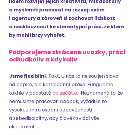
lidem rozvíjet jejich kreativitu, mít dost síly
a myšlenek pracovat na rozvoji svém
i agentury a zároveň si zachovat lidskost
a nesklouznout ke stereotypní práci, ze které
by mohli brzy vyhořet.
Podporujeme zkrácené úvazky, práci
odkudkoliv a kdykoliv
Jsme flexibilní.
Fakt. U nás to nejsou jen slova
na papíře, ale každodenní praxe. Fungujeme
takhle v podstatě
od začátku
. Neznamená to, že
nemusíme pracovat. Naopak, vyžaduje to
vysokou míru osobní odpovědnosti
a sebedisciplíny, aby člověk zvládl vše
ukočírovat.