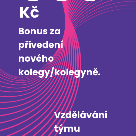
Kč
Bonus za
přivedení
nového
kolegy/kolegyně.
Vzdělávání
týmu