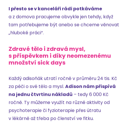
I přesto se v kanceláři rádi potkáváme
a z domova pracujeme obvykle jen tehdy, když
tam potřebujeme být anebo se chceme věnovat
„hluboké práci“.
Zdravé tělo i zdravá mysl,
s příspěvkem i díky neomezenému
množství sick days
Každý adisoňák utratí ročně v průměru 24 tis. Kč
za péči o své tělo a mysl.
Adison nám přispívá
na jednu čtvrtinu nákladů
– tedy 6 000 Kč
ročně. Ty můžeme využít na různé aktivity od
psychoterapie či fyzioterapie přes útratu
v lékárně až třeba po členství ve fitku.