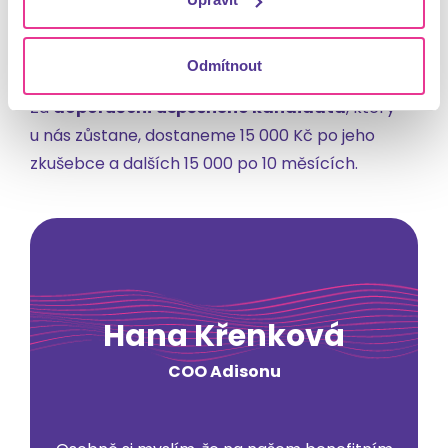
Doporučím nového kolegu, dostanu
30 tis. Kč
Odmítnout
Za
doporučení úspěšného kandidáta
, který
u nás zůstane, dostaneme 15 000 Kč po jeho
zkušebce a dalších 15 000 po 10 měsících.
Hana Křenková
COO Adisonu