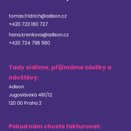
tomas.fridrich@adison.cz
+420 723 180 727
hana.krenkova@adison.cz
+420 ‭724 798 580
Tady sídlíme, přijímáme zásilky a
návštěvy:
Adison
Jugoslávská 481/12
120 00 Praha 2
Pokud nám chcete fakturovat: