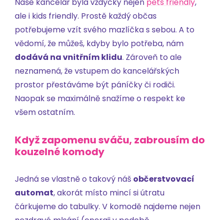
Naše kancelář byla vždycky nejen
pets friendly
,
ale i kids friendly. Prostě každý občas
potřebujeme vzít svého mazlíčka s sebou. A to
vědomí, že můžeš, kdyby bylo potřeba, nám
dodává na vnitřním klidu
. Zároveň to ale
neznamená, že vstupem do kancelářských
prostor přestáváme být páníčky či rodiči.
Naopak se maximálně snažíme o respekt ke
všem ostatním.
Když zapomenu sváču, zabrousím do
kouzelné komody
Jedná se vlastně o takový náš
občerstvovací
automat
, akorát místo mincí si útratu
čárkujeme do tabulky. V komodě najdeme nejen