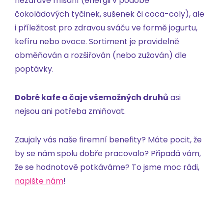
nezdravé mlsání (energii v podobě
čokoládových tyčinek, sušenek či coca-coly), ale
i příležitost pro zdravou sváču ve formě jogurtu,
kefíru nebo ovoce. Sortiment je pravidelně
obměňován a rozšiřován (nebo zužován) dle
poptávky.
Dobré kafe a čaje všemožných druhů
asi
nejsou ani potřeba zmiňovat.
Zaujaly vás naše firemní benefity? Máte pocit, že
by se nám spolu dobře pracovalo? Připadá vám,
že se hodnotově potkáváme? To jsme moc rádi,
napište nám
!